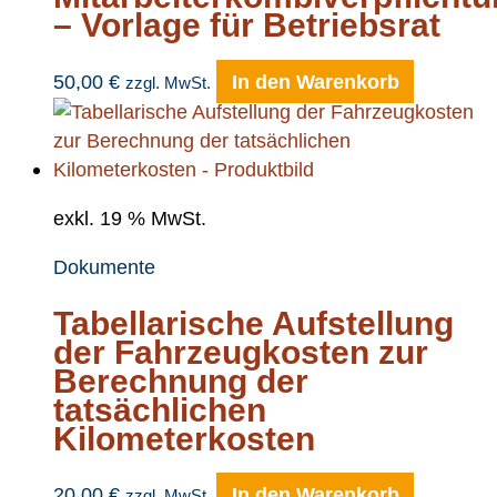
– Vorlage für Betriebsrat
50,00
€
In den Warenkorb
zzgl. MwSt.
exkl. 19 % MwSt.
Dokumente
Tabellarische Aufstellung
der Fahrzeugkosten zur
Berechnung der
tatsächlichen
Kilometerkosten
20,00
€
In den Warenkorb
zzgl. MwSt.