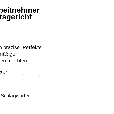
beitnehmer
tsgericht
h präzise. Perfekte
tmäßige
ren möchten.
zur
+
Schlagwörter: