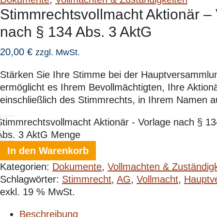
Stimmrechtsvollmacht Aktionär –
nach § 134 Abs. 3 AktG
20,00
€
zzgl. MwSt.
Stärken Sie Ihre Stimme bei der Hauptversammlun
ermöglicht es Ihrem Bevollmächtigten, Ihre Aktion
einschließlich des Stimmrechts, in Ihrem Namen 
Stimmrechtsvollmacht Aktionär - Vorlage nach § 13
-
Abs. 3 AktG Menge
In den Warenkorb
Kategorien:
Dokumente
,
Vollmachten & Zuständigk
Schlagwörter:
Stimmrecht
,
AG
,
Vollmacht
,
Hauptv
exkl. 19 % MwSt.
Beschreibung