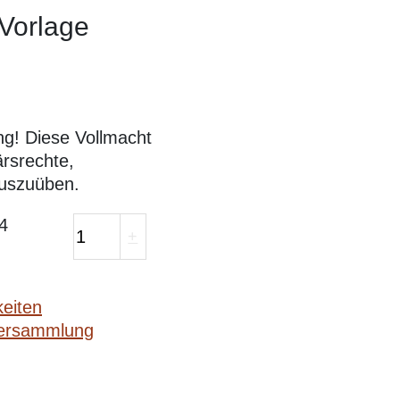
 Vorlage
g! Diese Vollmacht
ärsrechte,
auszuüben.
4
+
eiten
ersammlung