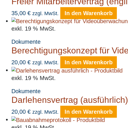
Freier Mitarbeitervertrag (eng
35,00
€
In den Warenkorb
zzgl. MwSt.
exkl. 19 % MwSt.
Dokumente
Berechtigungskonzept für Vid
20,00
€
In den Warenkorb
zzgl. MwSt.
exkl. 19 % MwSt.
Dokumente
Darlehensvertrag (ausführlich)
20,00
€
In den Warenkorb
zzgl. MwSt.
exkl. 19 % MwSt.