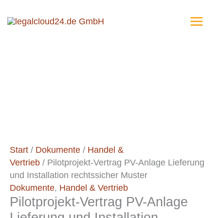
Zum
Pilotprojekt-
Inhalt
Vertrag
springen
PV-
Anlage
Lieferung
und
Installation
rechtssicher
Muster
Menge
Start
/
Dokumente
/
Handel &
Vertrieb
/ Pilotprojekt-Vertrag PV-Anlage Lieferung
und Installation rechtssicher Muster
Dokumente
,
Handel & Vertrieb
Pilotprojekt-Vertrag PV-Anlage
Lieferung und Installation