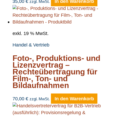
35,00
€
In den Warenkorb
zzgl. MwSt.
exkl. 19 % MwSt.
Handel & Vertrieb
Foto-, Produktions- und
Lizenzvertrag –
Rechteübertragung für
Film-, Ton- und
Bildaufnahmen
70,00
€
In den Warenkorb
zzgl. MwSt.