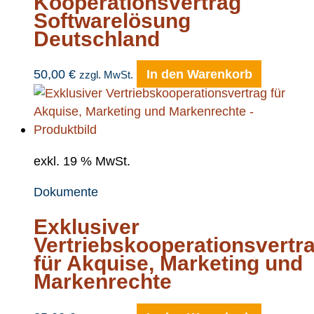
Kooperationsvertrag
Softwarelösung
Deutschland
50,00
€
In den Warenkorb
zzgl. MwSt.
exkl. 19 % MwSt.
Dokumente
Exklusiver
Vertriebskooperationsvertr
für Akquise, Marketing und
Markenrechte