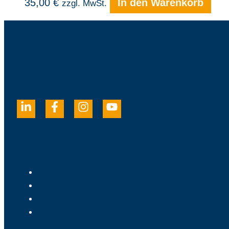
35,00
€
In den Warenkorb
zzgl. MwSt.