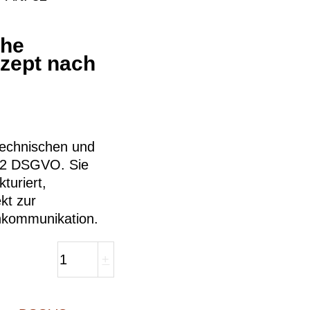
che
zept nach
technischen und
32 DSGVO. Sie
turiert,
kt zur
nkommunikation.
+