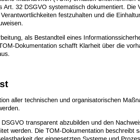
Art. 32 DSGVO systematisch dokumentiert. Die Vo
Verantwortlichkeiten festzuhalten und die Einhalt
uweisen.
rbeitung, als Bestandteil eines Informationssiche
TOM-Dokumentation schafft Klarheit über die vor
aus.
st
tion aller technischen und organisatorischen Ma
werden.
der DSGVO transparent abzubilden und den Nachwe
eitet werden. Die TOM-Dokumentation beschreibt
d Belastbarkeit der eingesetzten Systeme und Proze