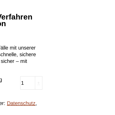
 Verfahren
on
älle mit unserer
schnelle, sichere
sicher – mit
g
+
er:
Datenschutz
,