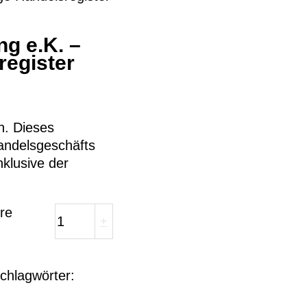
ng e.K. –
register
n. Dieses
andelsgeschäfts
klusive der
re
+
chlagwörter: