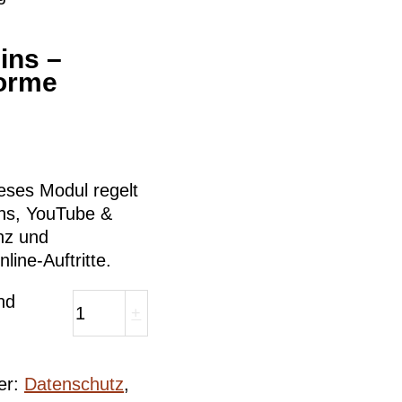
ins –
orme
eses Modul regelt
ins, YouTube &
nz und
line-Auftritte.
nd
+
er:
Datenschutz
,