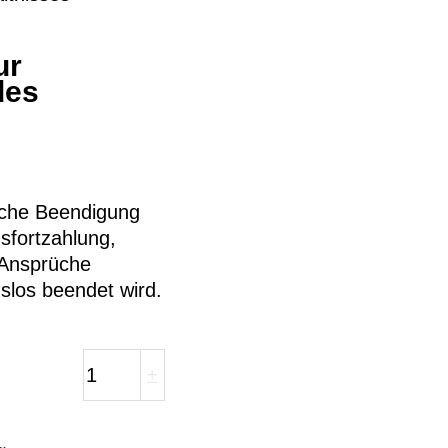
ur
des
iche Beendigung
gsfortzahlung,
e Ansprüche
gslos beendet wird.
+