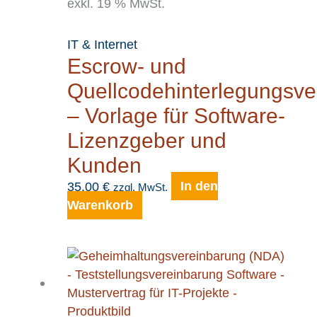
exkl. 19 % MwSt.
IT & Internet
Escrow- und
Quellcodehinterlegungsve
– Vorlage für Software-
Lizenzgeber und
Kunden
35,00
€
In den
zzgl. MwSt.
Warenkorb