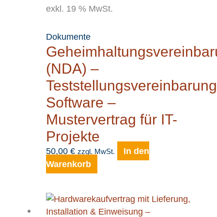
exkl. 19 % MwSt.
Dokumente
Geheimhaltungsvereinbar
(NDA) –
Teststellungsvereinbarung
Software –
Mustervertrag für IT-
Projekte
50,00
€
In den
zzgl. MwSt.
Warenkorb