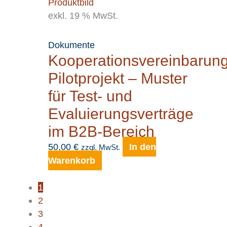
exkl. 19 % MwSt.
Dokumente
Kooperationsvereinbarun
Pilotprojekt – Muster
für Test- und
Evaluierungsverträge
im B2B-Bereich
50,00
€
In den
zzgl. MwSt.
Warenkorb
1
2
3
4