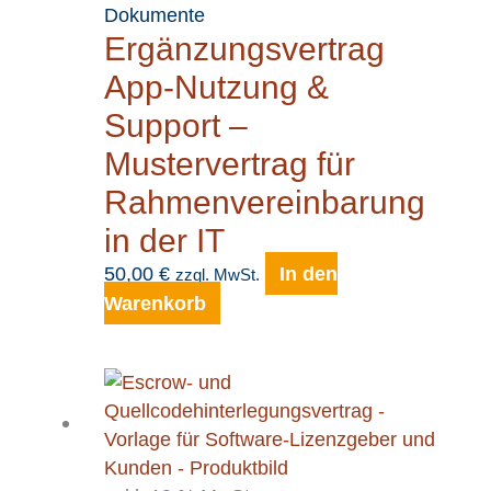
Dokumente
Ergänzungsvertrag
App-Nutzung &
Support –
Mustervertrag für
Rahmenvereinbarung
in der IT
50,00
€
In den
zzgl. MwSt.
Warenkorb